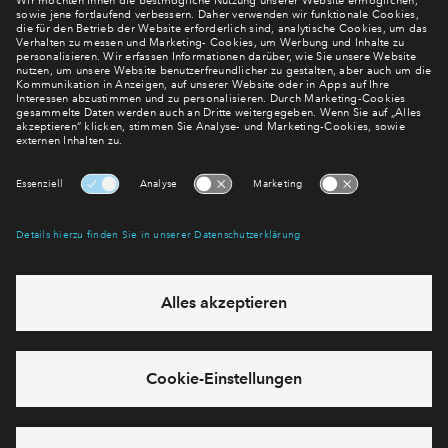
Newsletter Anmeldung
Verpassen Sie zu diesem Wohnprojekt keine Neuigkeiten
mehr! Wir halten Sie auf dem Laufenden – mit unserem
regelmäßig erscheinenden Newsletter informieren wir Sie
über den Stand dieses und weiterer Neubauprojekte.
E-Mail-Adresse
Abonnieren
Möchten Sie wissen, was wir mit Ihren Daten machen? Klicken Sie hier
für unsere
Datenschutzerklärung
.
Sie haben eine Frage? Dann rufen Sie uns gerne an (
+49 69
50603738)
oder hinterlassen Sie eine Nachricht über das
Formular: